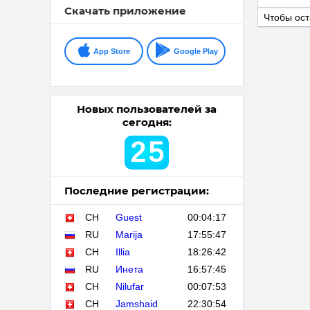
Скачать приложение
Чтобы ост
App Store
Google Play
Новых пользователей за
сегодня:
2
5
Последние регистрации:
CH
Guest
00:04:17
RU
Marija
17:55:47
CH
Illia
18:26:42
RU
Инета
16:57:45
CH
Nilufar
00:07:53
CH
Jamshaid
22:30:54