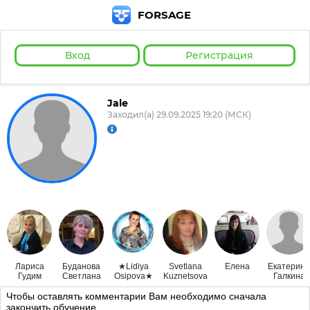
FORSAGE
Вход
Регистрация
Jale
Заходил(а) 29.09.2025 19:20 (МСК)
Лариса
Буданова
★Lidiya
Svetlana
Елена
Екатерина
Гудим
Светлана
Osipova★
Kuznetsova
Галкина
Чтобы оставлять комментарии Вам необходимо сначала
закончить обучение