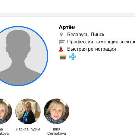
Артём
Беларусь, Пинск
Профессия: каменщик-электр
Быстрая регистрация
na
Лариса Гудим
Irina
akova
Cervjakova