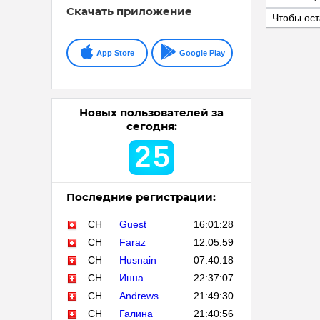
Скачать приложение
Чтобы ост
App Store
Google Play
Новых пользователей за
сегодня:
2
5
Последние регистрации:
CH
Guest
16:01:28
CH
Faraz
12:05:59
CH
Husnain
07:40:18
CH
Инна
22:37:07
CH
Andrews
21:49:30
CH
Галина
21:40:56