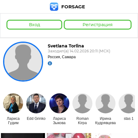
FORSAGE
Вход
Регистрация
Svetlana Torlina
Заходил(а) 14.02.2026 20:11 (МСК)
Россия, Самара
Лариса
Edd Grinko
Лариса
Roman
Ирина
stas 1
Гудим
Зыкова
Kirpa
Кудрявцева