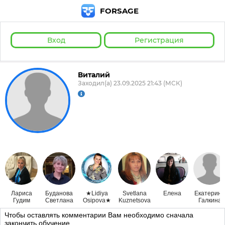
FORSAGE
Вход
Регистрация
Виталий
Заходил(а) 23.09.2025 21:43 (МСК)
Лариса
Буданова
★Lidiya
Svetlana
Елена
Екатерина
Гудим
Светлана
Osipova★
Kuznetsova
Галкина
Чтобы оставлять комментарии Вам необходимо сначала
закончить обучение