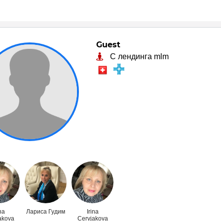
Guest
С лендинга mlm
na
Лариса Гудим
Irina
akova
Cervjakova