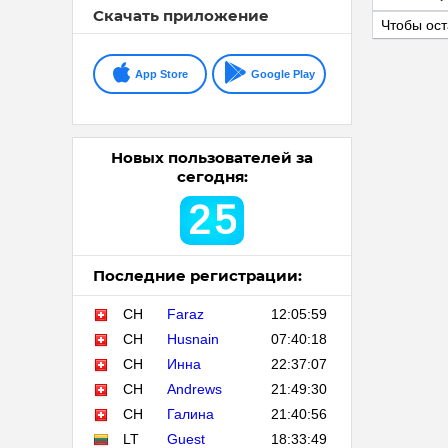
Скачать приложение
Чтобы ост
App Store
Google Play
Новых пользователей за
сегодня:
2
5
Последние регистрации:
CH
Faraz
12:05:59
CH
Husnain
07:40:18
CH
Инна
22:37:07
CH
Andrews
21:49:30
CH
Галина
21:40:56
LT
Guest
18:33:49